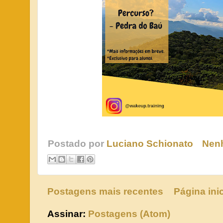
Postado por
Luciano Schionato
Nen
Postagens mais recentes
Página inic
Assinar:
Postagens (Atom)