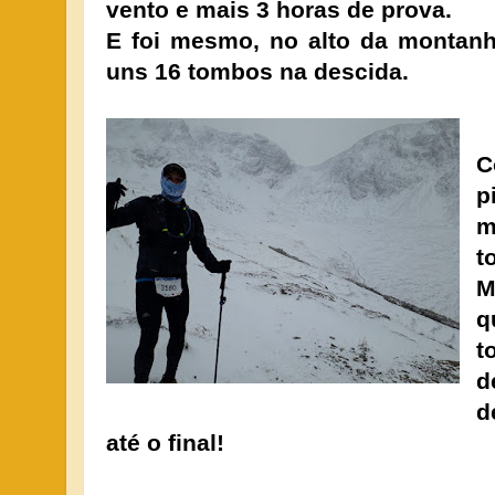
vento e mais 3 horas de prova.
E foi mesmo, no alto da montanh
uns 16 tombos na descida.
C
p
m
t
q
t
d
d
até o final!