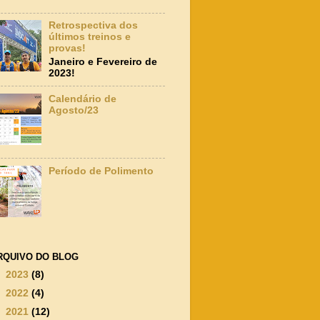
Retrospectiva dos
últimos treinos e
provas!
Janeiro e Fevereiro de
2023!
Calendário de
Agosto/23
Período de Polimento
RQUIVO DO BLOG
►
2023
(8)
►
2022
(4)
►
2021
(12)