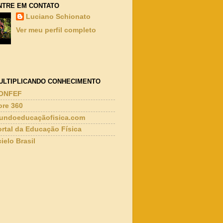
NTRE EM CONTATO
Luciano Schionato
Ver meu perfil completo
ULTIPLICANDO CONHECIMENTO
ONFEF
ore 360
undoeducaçãofisica.com
ortal da Educação Física
ielo Brasil