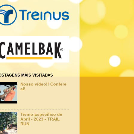
OSTAGENS MAIS VISITADAS
Nosso vídeo!! Confere
aí!
Treino Específico de
Abril - 2023 - TRAIL
RUN