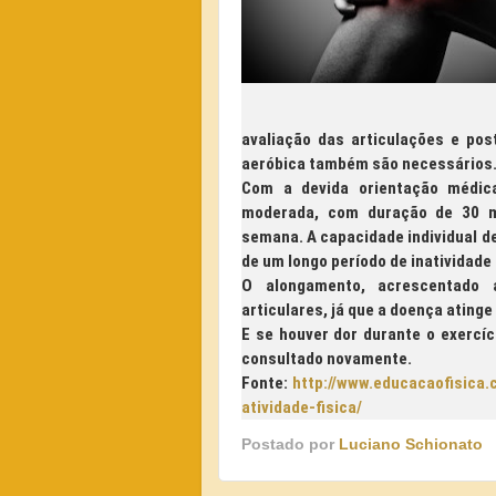
avaliação das articulações e po
aeróbica também são necessários
Com a devida orientação médica
moderada, com duração de 30 mi
semana. A capacidade individual de
de um longo período de inatividade 
O alongamento, acrescentado a
articulares, já que a doença atinge
E se houver dor durante o exercíc
consultado novamente.
Fonte:
http://www.educacaofisica.
atividade-fisica/
Postado por
Luciano Schionato