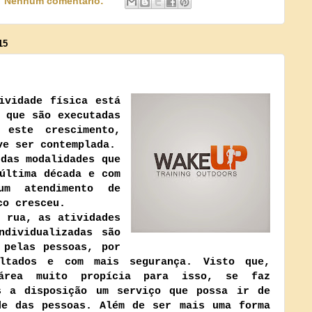
Nenhum comentário:
15
vidade física está
 que são executadas
 este crescimento,
ve ser contemplada.
das modalidades que
última década e com
m atendimento de
co cresceu.
 rua, as atividades
ndividualizadas são
 pelas pessoas, por
ultados e com mais segurança. Visto que,
área muito propícia para isso, se faz
s a disposição um serviço que possa ir de
de das pessoas. Além de ser mais uma forma