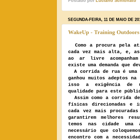
Postado por
Luciano Schionato
SEGUNDA-FEIRA, 11 DE MAIO DE 20
WakeUp - Training Outdoors
Como a procura pela ati
cada vez mais alta, e, as
ao ar livre acompanham
existe uma demanda que de
A corrida de rua é uma 
ganhou muitos adeptos na 
isso a exigência de u
qualidade para este públi
Assim como a corrida de
físicas direcionadas e i
cada vez mais procuradas
garantirem melhores res
temos nas cidade uma 
necessário que coloquemo
encontro com a necessida