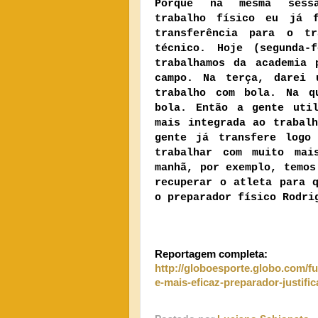
Porque na mesma sess
trabalho físico eu já 
transferência para o tr
técnico. Hoje (segunda-f
trabalhamos da academia 
campo. Na terça, darei 
trabalho com bola. Na q
bola. Então a gente uti
mais integrada ao trabal
gente já transfere logo
trabalhar com muito mai
manhã, por exemplo, temos
recuperar o atleta para 
o preparador físico Rodri
Reportagem completa:
http://globoesporte.globo.com/fu
e-mais-eficaz-preparador-justifi