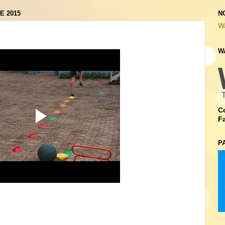
E 2015
N
W
W
C
F
P