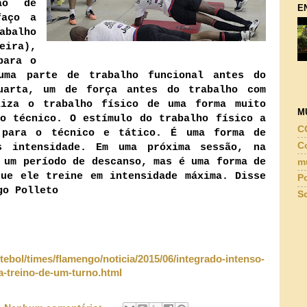
ão de
E
faço a
abalho
eira),
para o
uma parte de trabalho funcional antes do
uarta, um de força antes do trabalho com
liza o trabalho físico de uma forma muito
M
ho técnico. O estímulo do trabalho físico a
C
 para o técnico e tático. É uma forma de
C
s intensidade. Em uma próxima sessão, na
 um período de descanso, mas é uma forma de
m
que ele treine em intensidade máxima. Disse
P
go Polleto
Sc
tebol/times/flamengo/noticia/2015/06/integrado-intenso-
ca-treino-de-um-turno.html