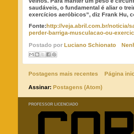
velhos. Para manter um peso e circun
saudáveis, o fundamental é aliar o t
exercícios aeróbicos”, diz Frank Hu, 
Fonte:
http://veja.abril.com.br/noticia
perder-barriga-musculacao-ou-exercic
Postado por
Luciano Schionato
Nen
Postagens mais recentes
Página inic
Assinar:
Postagens (Atom)
PROFESSOR LICENCIADO